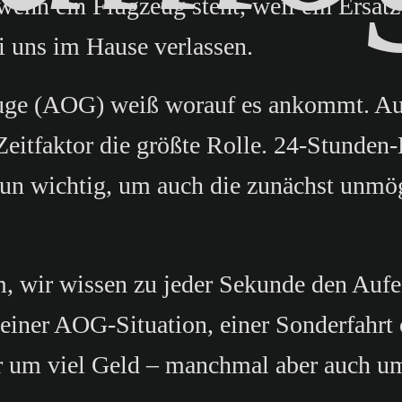
enn ein Flugzeug steht, weil ein Ersatzt
ei uns im Hause verlassen.
zeuge (AOG) weiß worauf es ankommt. Au
Zeitfaktor die größte Rolle. 24-Stunden-
nun wichtig, um auch die zunächst unmö
m, wir wissen zu jeder Sekunde den Aufe
 einer AOG-Situation, einer Sonderfahrt
 um viel Geld – manchmal aber auch um