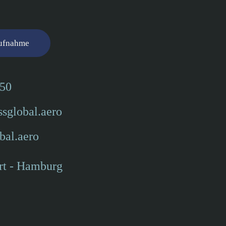
aufnahme
050
sglobal.aero
bal.aero
rt - Hamburg