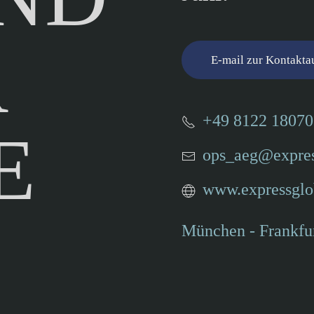
R
E-mail zur Kontakt
+49 8122 1807
E
ops_aeg@expres
www.expressglo
München
- Frankfu