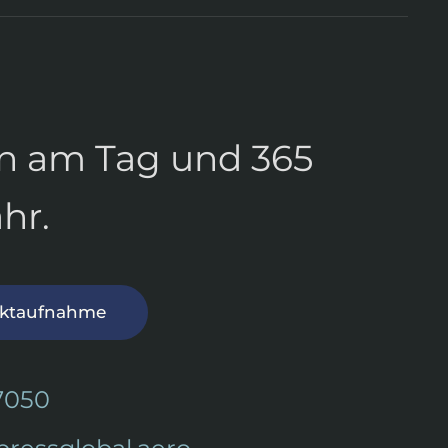
n am Tag und 365
hr.
aktaufnahme
7050