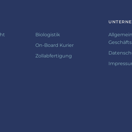
UNTERN
cht
Biologistik
Allgemei
Geschäft
On-Board Kurier
Datensch
Zollabfertigung
Impress