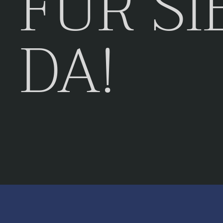
FÜR SI
DA!