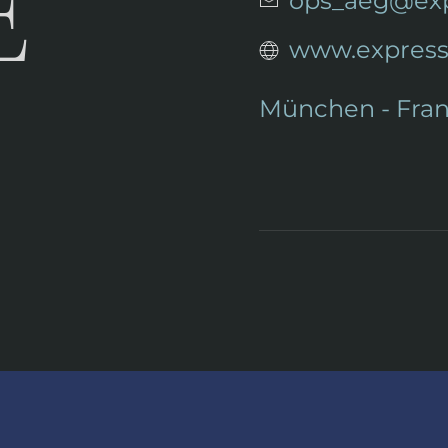
E
ops_aeg@exp
www.express
München
- Fra