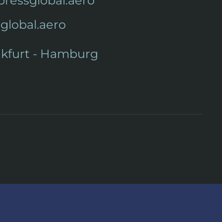
ressglobal.aero
global.aero
nkfurt - Hamburg