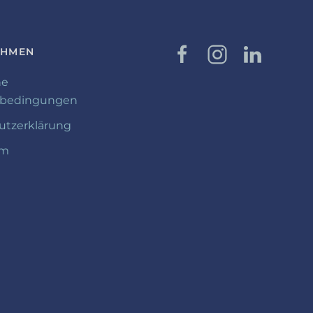
EHMEN
ne
sbedingungen
utzerklärung
um